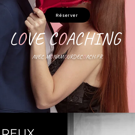
Réserver
L
O
VE C
O
ACHING
AVEC M
O
NAM
O
URDEC
O
ACH.FR
REUX,