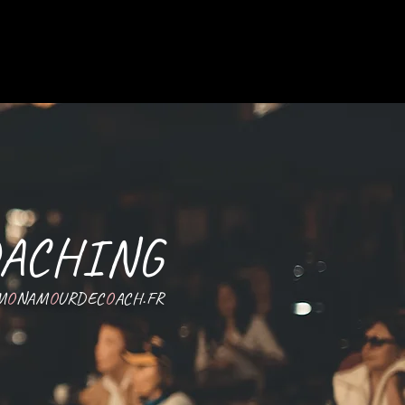
COACHING
M
O
NAM
O
URDEC
O
ACH.FR