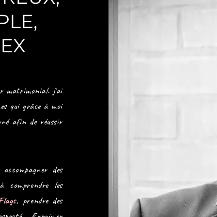
PLE,
 EX
r matrimonial. j'ai
es qui grâce à moi
gné afin de réussir
t accompagner des
à comprendre les
Flags
, prendre des
especté . Exprimer