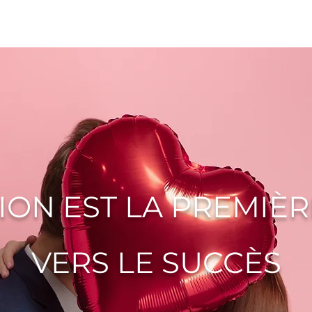
ACCUEIL
L'AGENCE
ADHÉSION
TÉMOI
TION EST LA PREMIÈR
VERS LE SUCCÈS