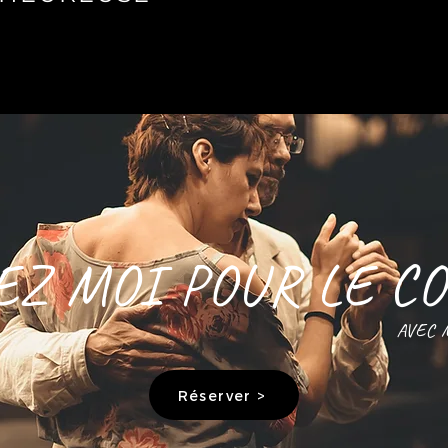
EZ MOI POUR LE 
AVEC 
Réserver >