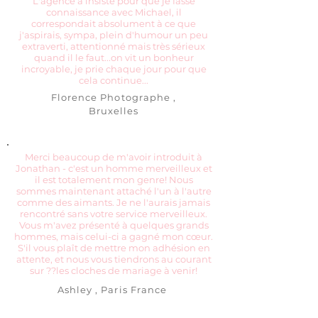
L'agence a insisté pour que je fasse
connaissance avec Michael, il
correspondait absolument à ce que
j'aspirais, sympa, plein d'humour un peu
extraverti, attentionné mais très sérieux
quand il le faut...on vit un bonheur
incroyable, je prie chaque jour pour que
cela continue...
Florence Photographe ,
Bruxelles
Merci beaucoup de m'avoir introduit à
Jonathan - c'est un homme merveilleux et
il est totalement mon genre! Nous
sommes maintenant attaché l'un à l'autre
comme des aimants. Je ne l'aurais jamais
rencontré sans votre service merveilleux.
Vous m'avez présenté à quelques grands
hommes, mais celui-ci a gagné mon cœur.
S'il vous plaît de mettre mon adhésion en
attente, et nous vous tiendrons au courant
sur ??les cloches de mariage à venir!
Ashley , Paris France