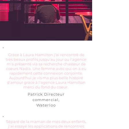
Grace à Laura Hamilton j'ai rencontré de
très beaux profils jusqu'au jour ou l'agence
m'a présenté via sa recherche chasseur de
coeurs Nadia. Une femme avec qui on a eu
rapidement cette connexion conjointe.
Aujourd'hui je vis ma plus belle histoire
d'amour grace à l'agence Laura Hamilton
merci du fond du coeur.
Patrick Directeur
commercial,
Waterloo
Séparé de la maman de mes deux enfants,
j'ai essayé les applications de rencontres