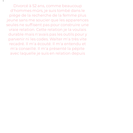
Divorcé à 52 ans, comme beaucoup
d'hommes mûrs, je suis tombé dans le
piège de la recherche de la femme plus
jeune sans me soucier que les apparences
seules ne suffisent pas pour construire une
vraie relation. Cette relation je la voulais
durable mais n'avais pas les outils pour y
parvenir ni les codes. Walter m'a très vite
recadré. Il m'a écouté. Il m'a entendu et
m'a conseillé. Il m'a présenté la pépite
avec laquelle je suis en relation depuis
plus de deux ans. Nous avons de
magnifiques projets communs et allons
vivre dans un nouveau lieu choisi et
aménagé ensemble. Je lui suis
extrêmement reconnaissant.
Philippe Architecte, Paris
Beaucoup de gratitude pour Walter qui
m'a permis de rencontrer le compagnon
qui ré enchante ma vie depuis 2 ans et
demi. Sa solide expérience et sa fermeté
m'ont confrontée au bon moment pour
éviter de prendre la fuite alors que j'avais